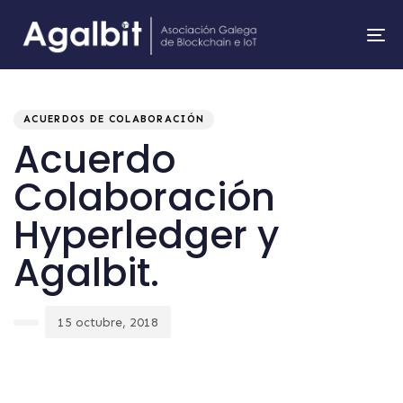
To
na
Author
Published
PUBLISHED
on:
IN:
ACUERDOS DE COLABORACIÓN
Acuerdo
Colaboración
Hyperledger y
Agalbit.
15 octubre, 2018