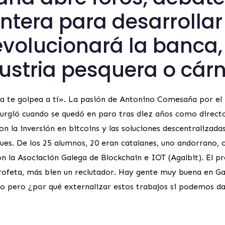
ntera para desarrollar
volucionará la banca, 
dustria pesquera o cár
 ola te golpea a tí». La pasión de Antonino Comesaña por el
surgió cuando se quedó en paro tras diez años como direct
n la inversión en bitcoins y las soluciones descentralizada
es. De los 25 alumnos, 20 eran catalanes, uno andorrano, o
on la Asociación Galega de Blockchain e IOT (Agalbit). El p
feta, más bien un reclutador. Hay gente muy buena en Gali
ho pero ¿por qué externalizar estos trabajos si podemos d