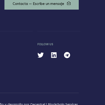
Contacta — Escribe un mensaje
FOLLOW US
ño y desarrollo por
Decentr4l | Blockchain Services.