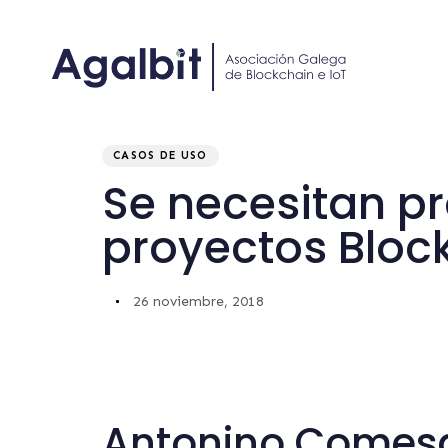
Author
Published
PUBLISHED
on:
IN:
CASOS DE USO
Se necesitan pr
proyectos Bloc
26 noviembre, 2018
Antonino Comesa