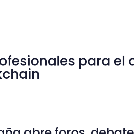
ofesionales para el 
kchain
ña abre foros, debate